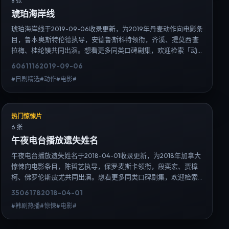
8 张
琥珀海岸线
琥珀海岸线于2019-09-06收录更新，为2019年丹麦动作向电影条
目，鲁本·奥斯特伦德执导，安德鲁·斯科特领衔，齐溪、提莫西·查
拉梅、桂纶镁共同出演。想看更多同类口碑剧集，欢迎检索「动
作」「丹麦」或对比同期热播榜单；免费在线观看最新日韩电视
6061
116
2019-09-06
剧需求可通过日韩热播站内搜索扩展到韩剧日剧片单、演员作品
#日剧精选#动作#电影#
与高清连载信息，延伸检索日韩电视剧、韩剧全集、日剧高清等
长尾词。
热门惊悚片
6 张
午夜电台播放遗失姓名
午夜电台播放遗失姓名于2018-04-01收录更新，为2018年加拿大
惊悚向电影条目，陈哲艺执导，保罗·麦斯卡领衔，段奕宏、贾樟
柯、佛罗伦斯·皮尤共同出演。想看更多同类口碑剧集，欢迎检索
「惊悚」「加拿大」或对比同期热播榜单；免费在线观看最新日
3506
178
2018-04-01
韩电视剧需求可通过日韩热播站内搜索扩展到韩剧日剧片单、演
#韩剧热播#惊悚#电影#
员作品与高清连载信息，延伸检索日韩电视剧、韩剧全集、日剧
高清等长尾词。