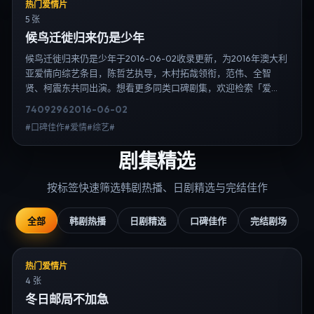
热门爱情片
5 张
候鸟迁徙归来仍是少年
候鸟迁徙归来仍是少年于2016-06-02收录更新，为2016年澳大利
亚爱情向综艺条目，陈哲艺执导，木村拓哉领衔，范伟、全智
贤、柯震东共同出演。想看更多同类口碑剧集，欢迎检索「爱
情」「澳大利亚」或对比同期热播榜单；免费在线观看最新日韩
7409
296
2016-06-02
电视剧需求可通过日韩热播站内搜索扩展到韩剧日剧片单、演员
#口碑佳作#爱情#综艺#
作品与高清连载信息，延伸检索日韩电视剧、韩剧全集、日剧高
清等长尾词。
剧集精选
按标签快速筛选韩剧热播、日剧精选与完结佳作
全部
韩剧热播
日剧精选
口碑佳作
完结剧场
热门爱情片
4 张
冬日邮局不加急