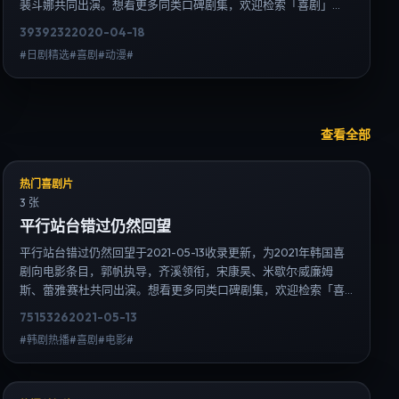
裴斗娜共同出演。想看更多同类口碑剧集，欢迎检索「喜剧」
「意大利」或对比同期热播榜单；免费在线观看最新日韩电视剧
3939
232
2020-04-18
需求可通过日韩热播站内搜索扩展到韩剧日剧片单、演员作品与
#日剧精选#喜剧#动漫#
高清连载信息，延伸检索日韩电视剧、韩剧全集、日剧高清等长
尾词。
查看全部
热门喜剧片
3 张
平行站台错过仍然回望
平行站台错过仍然回望于2021-05-13收录更新，为2021年韩国喜
剧向电影条目，郭帆执导，齐溪领衔，宋康昊、米歇尔·威廉姆
斯、蕾雅·赛杜共同出演。想看更多同类口碑剧集，欢迎检索「喜
剧」「韩国」或对比同期热播榜单；免费在线观看最新日韩电视
7515
326
2021-05-13
剧需求可通过日韩热播站内搜索扩展到韩剧日剧片单、演员作品
#韩剧热播#喜剧#电影#
与高清连载信息，延伸检索日韩电视剧、韩剧全集、日剧高清等
长尾词。