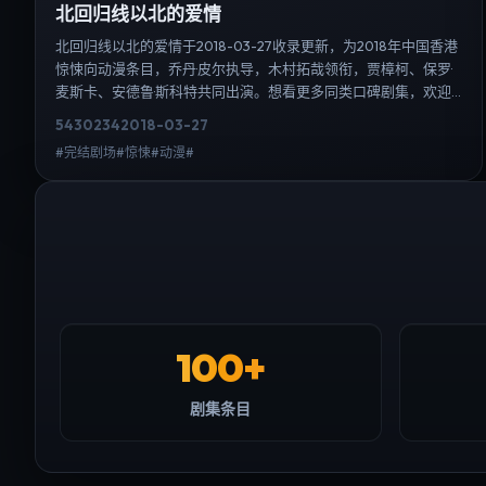
北回归线以北的爱情
北回归线以北的爱情于2018-03-27收录更新，为2018年中国香港
惊悚向动漫条目，乔丹·皮尔执导，木村拓哉领衔，贾樟柯、保罗·
麦斯卡、安德鲁·斯科特共同出演。想看更多同类口碑剧集，欢迎
检索「惊悚」「中国香港」或对比同期热播榜单；免费在线观看
5430
234
2018-03-27
最新日韩电视剧需求可通过日韩热播站内搜索扩展到韩剧日剧片
#完结剧场#惊悚#动漫#
单、演员作品与高清连载信息，延伸检索日韩电视剧、韩剧全
集、日剧高清等长尾词。
100+
剧集条目