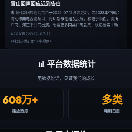
雪山回声回应迟到告白
雪山回声回应迟到告白于2022-07-12收录更新，为2022年中国台
湾动作向电视剧条目，丹尼斯·维伦纽瓦执导，松隆子领衔，役所
广司、河正宇共同出演。想看更多同类口碑剧集，欢迎检索「动
作」「中国台湾」或对比同期热播榜单；免费在线观看最新日韩
4208
152
2022-07-12
电视剧需求可通过日韩热播站内搜索扩展到韩剧日剧片单、演员
#韩剧热播#动作#电视剧#
作品与高清连载信息，延伸检索日韩电视剧、韩剧全集、日剧高
清等长尾词。
📊
平台数据统计
用数据说话，见证我们的成长
608万+
多类
播放热度
韩剧日剧