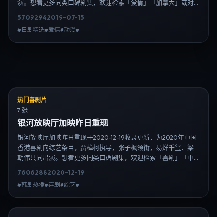
演。想看更多同类口碑剧集，欢迎检索「爱情」「加拿大」或对
比同期热播榜单；免费在线观看最新日韩电视剧需求可通过日韩
5709
294
2019-07-15
热播站内搜索扩展到韩剧日剧片单、演员作品与高清连载信息，
#日剧精选#爱情#动漫#
延伸检索日韩电视剧、韩剧全集、日剧高清等长尾词。
热门喜剧片
7 张
银河放映厅加映昨日重现
银河放映厅加映昨日重现于2020-12-19收录更新，为2020年中国
香港喜剧向综艺条目，贾樟柯执导，张子枫领衔，易烊千玺、梁
朝伟共同出演。想看更多同类口碑剧集，欢迎检索「喜剧」「中
国香港」或对比同期热播榜单；免费在线观看最新日韩电视剧需
7606
288
2020-12-19
求可通过日韩热播站内搜索扩展到韩剧日剧片单、演员作品与高
#韩剧热播#喜剧#综艺#
清连载信息，延伸检索日韩电视剧、韩剧全集、日剧高清等长尾
词。