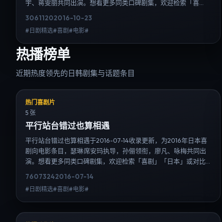
宇、蒋雯丽共同出演。想看更多同类口碑剧集，欢迎检索「喜
剧」「日本」或对比同期热播榜单；免费在线观看最新日韩电视
3061
120
2016-10-23
剧需求可通过日韩热播站内搜索扩展到韩剧日剧片单、演员作品
#日剧精选#喜剧#电影#
与高清连载信息，延伸检索日韩电视剧、韩剧全集、日剧高清等
长尾词。
热播榜单
近期热度领先的日韩剧集与话题条目
热门喜剧片
5 张
平行站台错过也算相遇
平行站台错过也算相遇于2016-07-14收录更新，为2016年日本喜
剧向电影条目，瑟琳·席安玛执导，孙俪领衔，廖凡、咏梅共同出
演。想看更多同类口碑剧集，欢迎检索「喜剧」「日本」或对比
同期热播榜单；免费在线观看最新日韩电视剧需求可通过日韩热
7607
324
2016-07-14
播站内搜索扩展到韩剧日剧片单、演员作品与高清连载信息，延
#日剧精选#喜剧#电影#
伸检索日韩电视剧、韩剧全集、日剧高清等长尾词。