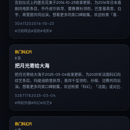
告别仪式上的匿名花束于2016-10-23收录更新，为2016年日本喜
剧向电影条目，乔丹·皮尔执导，蕾雅·赛杜领衔，巴里·基奥恩、白
宇、蒋雯丽共同出演。想看更多同类口碑剧集，欢迎检索「喜
剧」「日本」或对比同期热播榜单；免费在线观看最新日韩电视
3061
120
2016-10-23
剧需求可通过日韩热播站内搜索扩展到韩剧日剧片单、演员作品
#日剧精选#喜剧#电影#
与高清连载信息，延伸检索日韩电视剧、韩剧全集、日剧高清等
长尾词。
热门科幻片
8 张
把月光寄给大海
把月光寄给大海于2025-03-04收录更新，为2025年法国科幻向
综艺条目，玛缇·迪欧普执导，易烊千玺领衔，孙俪、沈腾共同出
演。想看更多同类口碑剧集，欢迎检索「科幻」「法国」或对比
同期热播榜单；免费在线观看最新日韩电视剧需求可通过日韩热
5287
178
2025-03-04
播站内搜索扩展到韩剧日剧片单、演员作品与高清连载信息，延
#韩剧热播#科幻#综艺#
伸检索日韩电视剧、韩剧全集、日剧高清等长尾词。
热门科幻片