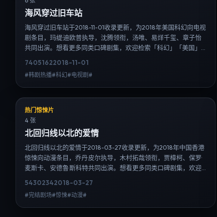
6 张
海风穿过旧车站
海风穿过旧车站于2018-11-01收录更新，为2018年美国科幻向电视
剧条目，玛缇·迪欧普执导，沈腾领衔，汤唯、易烊千玺、章子怡
共同出演。想看更多同类口碑剧集，欢迎检索「科幻」「美国」
或对比同期热播榜单；免费在线观看最新日韩电视剧需求可通过
7405
162
2018-11-01
日韩热播站内搜索扩展到韩剧日剧片单、演员作品与高清连载信
#韩剧热播#科幻#电视剧#
息，延伸检索日韩电视剧、韩剧全集、日剧高清等长尾词。
热门惊悚片
4 张
北回归线以北的爱情
北回归线以北的爱情于2018-03-27收录更新，为2018年中国香港
惊悚向动漫条目，乔丹·皮尔执导，木村拓哉领衔，贾樟柯、保罗·
麦斯卡、安德鲁·斯科特共同出演。想看更多同类口碑剧集，欢迎
检索「惊悚」「中国香港」或对比同期热播榜单；免费在线观看
5430
234
2018-03-27
最新日韩电视剧需求可通过日韩热播站内搜索扩展到韩剧日剧片
#完结剧场#惊悚#动漫#
单、演员作品与高清连载信息，延伸检索日韩电视剧、韩剧全
集、日剧高清等长尾词。