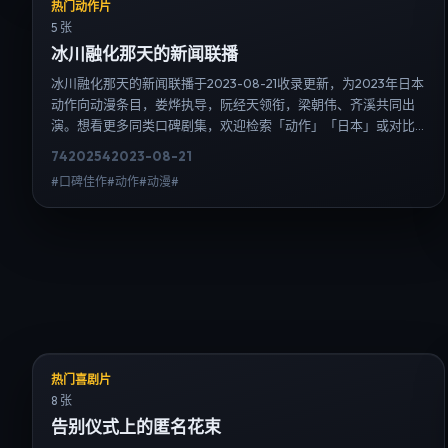
热门动作片
5 张
冰川融化那天的新闻联播
冰川融化那天的新闻联播于2023-08-21收录更新，为2023年日本
动作向动漫条目，娄烨执导，阮经天领衔，梁朝伟、齐溪共同出
演。想看更多同类口碑剧集，欢迎检索「动作」「日本」或对比
同期热播榜单；免费在线观看最新日韩电视剧需求可通过日韩热
7420
254
2023-08-21
播站内搜索扩展到韩剧日剧片单、演员作品与高清连载信息，延
#口碑佳作#动作#动漫#
伸检索日韩电视剧、韩剧全集、日剧高清等长尾词。
热门喜剧片
8 张
告别仪式上的匿名花束