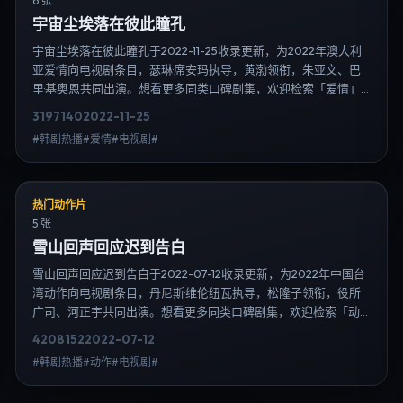
6 张
宇宙尘埃落在彼此瞳孔
宇宙尘埃落在彼此瞳孔于2022-11-25收录更新，为2022年澳大利
亚爱情向电视剧条目，瑟琳·席安玛执导，黄渤领衔，朱亚文、巴
里·基奥恩共同出演。想看更多同类口碑剧集，欢迎检索「爱情」
「澳大利亚」或对比同期热播榜单；免费在线观看最新日韩电视
3197
140
2022-11-25
剧需求可通过日韩热播站内搜索扩展到韩剧日剧片单、演员作品
#韩剧热播#爱情#电视剧#
与高清连载信息，延伸检索日韩电视剧、韩剧全集、日剧高清等
长尾词。
热门动作片
5 张
雪山回声回应迟到告白
雪山回声回应迟到告白于2022-07-12收录更新，为2022年中国台
湾动作向电视剧条目，丹尼斯·维伦纽瓦执导，松隆子领衔，役所
广司、河正宇共同出演。想看更多同类口碑剧集，欢迎检索「动
作」「中国台湾」或对比同期热播榜单；免费在线观看最新日韩
4208
152
2022-07-12
电视剧需求可通过日韩热播站内搜索扩展到韩剧日剧片单、演员
#韩剧热播#动作#电视剧#
作品与高清连载信息，延伸检索日韩电视剧、韩剧全集、日剧高
清等长尾词。