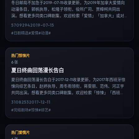
冬日邮局不加急于2019-07-15收录更新，为2019年加拿大爱情向
动漫条目，郭帆执导，松隆子领衔，役所广司、贾樟柯共同出
演。想看更多同类口碑剧集，欢迎检索「爱情」「加拿大」或对
比同期热播榜单；免费在线观看最新日韩电视剧需求可通过日韩
5709
294
2019-07-15
热播站内搜索扩展到韩剧日剧片单、演员作品与高清连载信息，
#日剧精选#爱情#动漫#
延伸检索日韩电视剧、韩剧全集、日剧高清等长尾词。
热门惊悚片
6 张
夏日终曲回荡漫长告白
夏日终曲回荡漫长告白于2017-12-11收录更新，为2017年西班牙惊
悚向综艺条目，赵婷执导，周冬雨领衔，蒋雯丽、范伟、河正宇
共同出演。想看更多同类口碑剧集，欢迎检索「惊悚」「西班
牙」或对比同期热播榜单；免费在线观看最新日韩电视剧需求可
3108
253
2017-12-11
通过日韩热播站内搜索扩展到韩剧日剧片单、演员作品与高清连
#完结剧场#惊悚#综艺#
载信息，延伸检索日韩电视剧、韩剧全集、日剧高清等长尾词。
热门爱情片