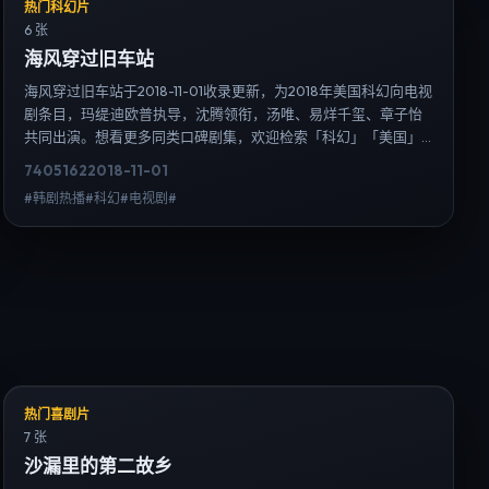
热门科幻片
6 张
海风穿过旧车站
海风穿过旧车站于2018-11-01收录更新，为2018年美国科幻向电视
剧条目，玛缇·迪欧普执导，沈腾领衔，汤唯、易烊千玺、章子怡
共同出演。想看更多同类口碑剧集，欢迎检索「科幻」「美国」
或对比同期热播榜单；免费在线观看最新日韩电视剧需求可通过
7405
162
2018-11-01
日韩热播站内搜索扩展到韩剧日剧片单、演员作品与高清连载信
#韩剧热播#科幻#电视剧#
息，延伸检索日韩电视剧、韩剧全集、日剧高清等长尾词。
热门喜剧片
7 张
沙漏里的第二故乡