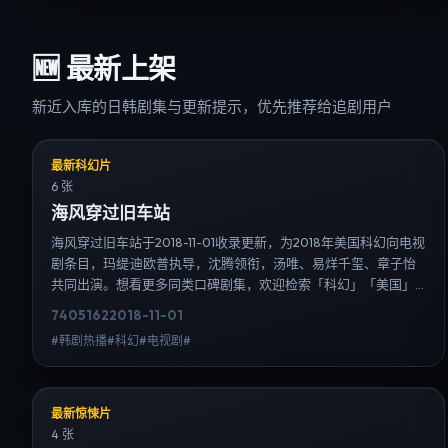
🆕
最新上架
新近入库的日韩剧集与更新提示，优先推荐给追剧用户
最新科幻片
6 张
海风穿过旧车站
海风穿过旧车站于2018-11-01收录更新，为2018年美国科幻向电视
剧条目，玛缇·迪欧普执导，沈腾领衔，汤唯、易烊千玺、章子怡
共同出演。想看更多同类口碑剧集，欢迎检索「科幻」「美国」
或对比同期热播榜单；免费在线观看最新日韩电视剧需求可通过
7405
162
2018-11-01
日韩热播站内搜索扩展到韩剧日剧片单、演员作品与高清连载信
#韩剧热播#科幻#电视剧#
息，延伸检索日韩电视剧、韩剧全集、日剧高清等长尾词。
最新惊悚片
4 张