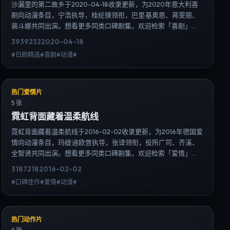
沙漏里的第二故乡于2020-04-18收录更新，为2020年意大利喜
剧向动漫条目，宁浩执导，桂纶镁领衔，巴里·基奥恩、蒋雯丽、
裴斗娜共同出演。想看更多同类口碑剧集，欢迎检索「喜剧」
「意大利」或对比同期热播榜单；免费在线观看最新日韩电视剧
3939
232
2020-04-18
需求可通过日韩热播站内搜索扩展到韩剧日剧片单、演员作品与
#日剧精选#喜剧#动漫#
高清连载信息，延伸检索日韩电视剧、韩剧全集、日剧高清等长
尾词。
热门爱情片
5 张
霓虹背面藏着温柔航线
霓虹背面藏着温柔航线于2016-02-02收录更新，为2016年德国爱
情向动漫条目，玛缇·迪欧普执导，张译领衔，役所广司、齐溪、
全智贤共同出演。想看更多同类口碑剧集，欢迎检索「爱情」
「德国」或对比同期热播榜单；免费在线观看最新日韩电视剧需
3187
218
2016-02-02
求可通过日韩热播站内搜索扩展到韩剧日剧片单、演员作品与高
#口碑佳作#爱情#动漫#
清连载信息，延伸检索日韩电视剧、韩剧全集、日剧高清等长尾
词。
热门动作片