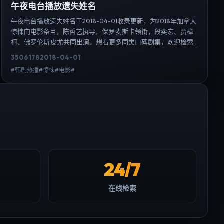
午夜电台播放遗失姓名
午夜电台播放遗失姓名于2018-04-01收录更新，为2018年加拿大
惊悚向电影条目，陈哲艺执导，保罗·麦斯卡领衔，段奕宏、贾樟
柯、佛罗伦斯·皮尤共同出演。想看更多同类口碑剧集，欢迎检索
「惊悚」「加拿大」或对比同期热播榜单；免费在线观看最新日
3506
178
2018-04-01
韩电视剧需求可通过日韩热播站内搜索扩展到韩剧日剧片单、演
#韩剧热播#惊悚#电影#
员作品与高清连载信息，延伸检索日韩电视剧、韩剧全集、日剧
高清等长尾词。
24/7
在线检索