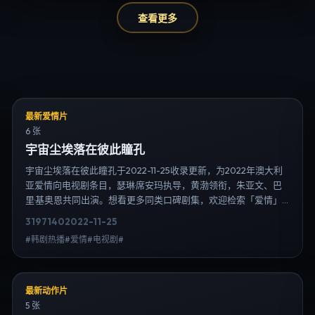
查看更多
最新爱情片
6 张
宇宙尘埃落在彼此瞳孔
宇宙尘埃落在彼此瞳孔于2022-11-25收录更新，为2022年澳大利
亚爱情向电视剧条目，瑟琳·席安玛执导，黄渤领衔，朱亚文、巴
里·基奥恩共同出演。想看更多同类口碑剧集，欢迎检索「爱情」
「澳大利亚」或对比同期热播榜单；免费在线观看最新日韩电视
3197
140
2022-11-25
剧需求可通过日韩热播站内搜索扩展到韩剧日剧片单、演员作品
#韩剧热播#爱情#电视剧#
与高清连载信息，延伸检索日韩电视剧、韩剧全集、日剧高清等
长尾词。
最新动作片
5 张