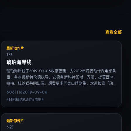
查看全部
最新动作片
8 张
琥珀海岸线
琥珀海岸线于2019-09-06收录更新，为2019年丹麦动作向电影条
目，鲁本·奥斯特伦德执导，安德鲁·斯科特领衔，齐溪、提莫西·查
拉梅、桂纶镁共同出演。想看更多同类口碑剧集，欢迎检索「动
作」「丹麦」或对比同期热播榜单；免费在线观看最新日韩电视
6061
116
2019-09-06
剧需求可通过日韩热播站内搜索扩展到韩剧日剧片单、演员作品
#日剧精选#动作#电影#
与高清连载信息，延伸检索日韩电视剧、韩剧全集、日剧高清等
长尾词。
最新惊悚片
6 张